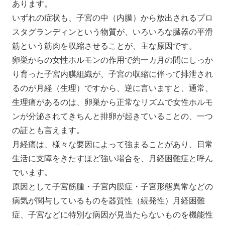
あります。
いずれの症状も、子宮の中（内膜）から放出されるプロ
スタグランディンという物質が、いろいろな臓器の平滑
筋という筋肉を収縮させることが、主な原因です。
卵巣からの女性ホルモンの作用で約一カ月の間にしっか
り育った子宮内膜組織が、子宮の収縮に伴って排泄され
るのが月経（生理）ですから、逆に言いますと、通常、
生理痛があるのは、卵巣から正常なリズムで女性ホルモ
ンが分泌されてきちんと排卵が起きていることの、一つ
の証とも言えます。
月経痛は、様々な要因によって強まることがあり、日常
生活に支障をきたすほど強い場合を、月経困難症と呼ん
でいます。
原因として子宮筋腫・子宮内膜症・子宮形態異常などの
病気が関与しているものを器質性（続発性）月経困難
症、子宮などに特別な病因が見当たらないものを機能性