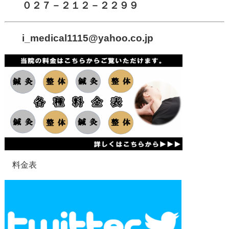
０２７－２１２－２２９９
i_medical1115
@yahoo.co.jp
料金表