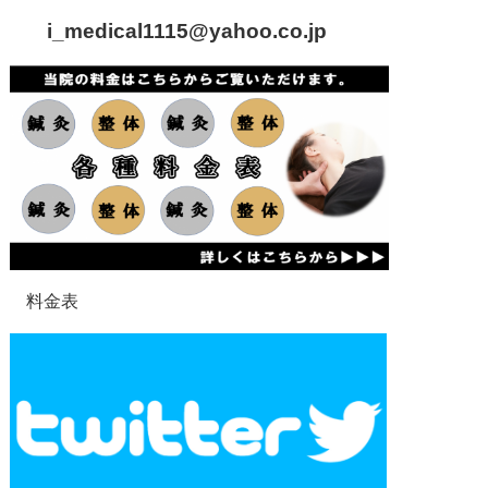
i_medical1115
@yahoo.co.jp
料金表