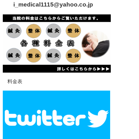
i_medical1115
@yahoo.co.jp
料金表