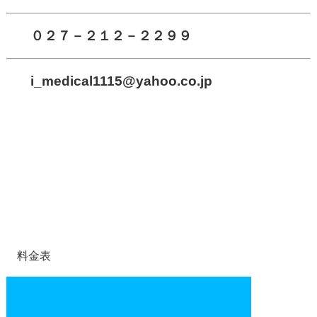
０２７－２１２－２２９９
i_medical1115
@yahoo.co.jp
料金表