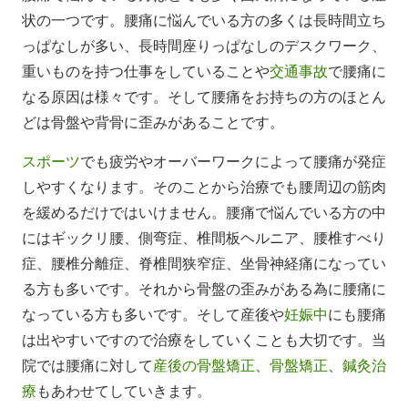
状の一つです。
腰痛に悩んでいる方の多くは長時間立ち
っぱなしが多い、長時間座りっぱなしのデスクワーク、
重いものを持つ仕事をしていることや
交通事故
で腰痛に
なる原因は様々です。そして腰痛をお持ちの方のほとん
どは骨盤や背骨に歪みがあることです。
スポーツ
でも疲労やオーバーワークによって腰痛が発症
しやすくなります。そのことから治療でも腰周辺の筋肉
を緩めるだけではいけません。腰痛で悩んでいる方の中
にはギックリ腰、側弯症、椎間板ヘルニア、腰椎すべり
症、腰椎分離症、脊椎間狭窄症、坐骨神経痛になってい
る方も多いです。それから骨盤の歪みがある為に腰痛に
なっている方も多いです。そして産後や
妊娠中
にも腰痛
は出やすいですので治療をしていくことも大切です。当
院では腰痛に対して
産後の骨盤矯正
、
骨盤矯正
、
鍼灸治
療
もあわせてしていきます。