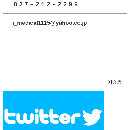
０２７－２１２－２２９９
i_medical1115
@yahoo.co.jp
料金表