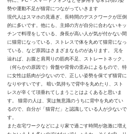
特に、PC・スマートフォンなどを多用する常日頃の姿
勢や運動不足が猫背につながっていきます
現代人はスマホの見過ぎ、長時間のデスクワークが圧倒
的に多いです。他にも、主婦の方が自分に合わないキッ
チンで料理をしている、身長が高い人が気が付かない間
に猫背になっている、ストレスで体を丸めて猫背になっ
ている、など原因はさまざまなものがあります。 元を
辿れば、お腹と肩周りの筋肉不足、ストレートネック、
（何らかの原因で）骨盤や背骨の歪みによるもので、特
に女性は筋肉が少ないので、正しい姿勢を保てず猫背に
なりやすいです。 暗い気持ちで背中を丸めたり、スト
レスが辛くて項垂れてしまうことはよくあると思いま
す。 猫背の人は、実は無意識のうちに背中を丸めてい
るので、自分が「猫背だ」と認識している人が少ないで
す。
また在宅ワークなどにより家で過ごす時間が急激に増え