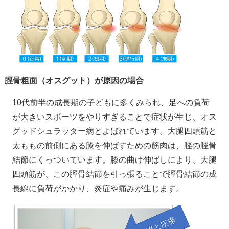
脛骨粗面（オスグット）が原因の場合
10代前半の成長期の子どもに多くみられ、足への負荷
が大きいスポーツをやりすぎることで症状が生じ、オス
グッドシュラッター病とよばれています。大腿四頭筋と
太ももの前側にある膝を伸ばすための筋肉は、脛の脛骨
結節にくっついています。膝の曲げ伸ばしにより、大腿
四頭筋が、この脛骨結節を引っ張ることで脛骨結節の成
長線に負荷がかかり、炎症や痛みが生じます。