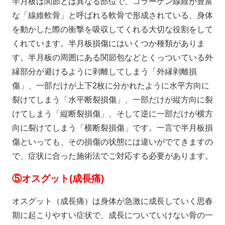
半月板は関節とは異なる部位で、コラーゲン線維が豊富
な「線維軟骨」と呼ばれる軟骨で形成されている、身体
を動かした際の衝撃を吸収してくれる大切な役割をして
くれています。半月板損傷にはいくつか種類がありま
す。半月板の周囲にある関節包などとくっついている外
縁部分が避けるように剥離してしまう「外縁剥離損
傷」、一部だけが上下2枚に分かれたように水平方向に
裂けてしまう「水平断裂損傷」、一部だけが縦方向に裂
けてしまう「縦断裂損傷」、そして逆に一部だけが横方
向に裂けてしまう「横断裂損傷」です。一言で半月板損
傷といっても、その損傷の状態には違いがでてきますの
で、症状に合った施術法でご対応する必要があります。
⑤
オスグット(成長痛)
オスグット（成長痛）は身体が急激に成長していく思春
期に起こりやすい症状で、成長についていけない骨の一