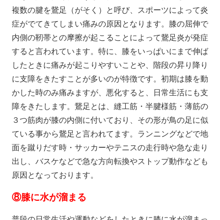
複数の腱を鵞足（がそく）と呼び、スポーツによって炎
症がでてきてしまい痛みの原因となります。膝の屈伸で
内側の靭帯との摩擦が起こることによって鵞足炎が発症
すると言われています。特に、膝をいっぱいにまで伸ば
したときに痛みが起こりやすいことや、階段の昇り降り
に支障をきたすことが多いのが特徴です。初期は膝を動
かした時のみ痛みますが、悪化すると、日常生活にも支
障をきたします。鵞足とは、縫工筋・半腱様筋・薄筋の
３つ筋肉が膝の内側に付いており、その形が鳥の足に似
ている事から鵞足と言われてます。ランニングなどで地
面を蹴りだす時・サッカーやテニスの走行時や急な走り
出し、バスケなどで急な方向転換やストップ動作なども
原因となっております。
⑧膝に水が溜まる
普段の日常生活や運動などをしたときに膝に水が溜まっ