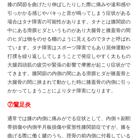
膝の関節を曲げたり伸ばしたりした際に痛みや違和感や
引っかかる感じやパキっと音が鳴ってしまう症状がある
場合はタナ障害の可能性があります。タナとは膝関節の
中にある滑膜ヒダというものがあり大腿骨と膝蓋骨の間
のヒダは物をのせる棚のように見えるのでタナと呼ばれ
ています。タナ障害はスポーツ障害でもあり屈伸運動や
打撲を繰り返ししてしまうことで発症しやすく太ももの
大腿四頭筋の疲労や緊張の影響で摩擦が起こり症状がで
てきます。膝関節の内側の間にある滑膜ヒダが膝蓋骨と
大腿骨の間に挟まれて動かした時に膝蓋骨の内側に引っ
かかってしまうことによりタナ障害になります。
⑦
鵞足炎
通常では膝の内側に痛みがでる症状として、内側々副靭
帯損傷や内側半月板損傷や変形性膝関節症ですが、膝を
曲げる際に働く腱のうち、脛骨の前内側に付着している