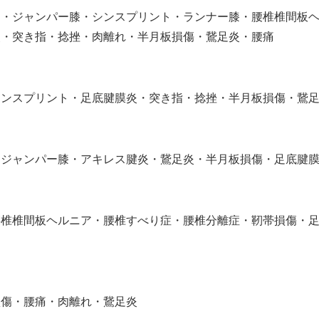
ト・ジャンパー膝・シンスプリント・ランナー膝・腰椎椎間板
炎・突き指・捻挫・肉離れ・半月板損傷・鵞足炎・腰痛
シンスプリント・足底腱膜炎・突き指・捻挫・半月板損傷・鵞
・ジャンパー膝・アキレス腱炎・鵞足炎・半月板損傷・足底腱
腰椎椎間板ヘルニア・腰椎すべり症・腰椎分離症・靭帯損傷・
損傷・腰痛・肉離れ・鵞足炎