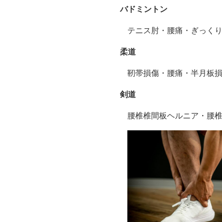
バドミントン
テニス肘・腰痛・ぎっく
柔道
靭帯損傷・腰痛・半月板
剣道
腰椎椎間板ヘルニア・腰