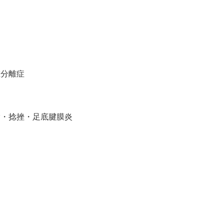
椎分離症
指・捻挫・足底腱膜炎