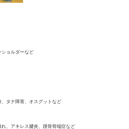
ーショルダーなど
膝、タナ障害、オスグットなど
離れ、アキレス腱炎、
踵骨骨端症など