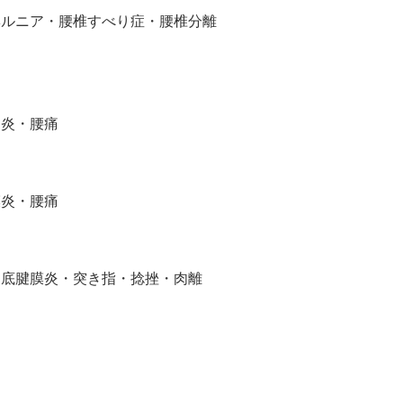
ヘルニア・腰椎すべり症・腰椎分離
足炎・腰痛
膜炎・腰痛
足底腱膜炎・突き指・捻挫・肉離