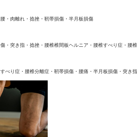
り腰・肉離れ・捻挫・靭帯損傷・半月板損傷
損傷・突き指・捻挫・腰椎椎間板ヘルニア・腰椎すべり症・腰
椎すべり症・腰椎分離症・靭帯損傷・腰痛・半月板損傷・突き