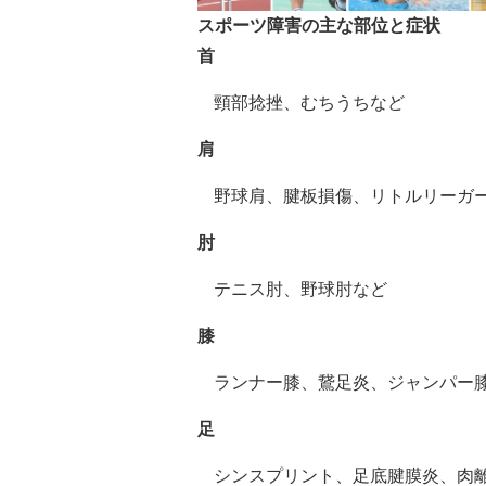
スポーツ障害の主な部位と症状
首
頸部捻挫、むちうちなど
肩
野球肩、腱板損傷、
リトルリーガ
肘
テニス肘、野球肘など
膝
ランナー膝、鵞足炎、ジャンパー
足
シンスプリント、足底腱膜炎、肉