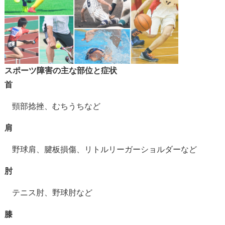
スポーツ障害の主な部位と症状
首
頸部捻挫、むちうちなど
肩
野球肩、腱板損傷、
リトルリーガーショルダーなど
肘
テニス肘、野球肘など
膝