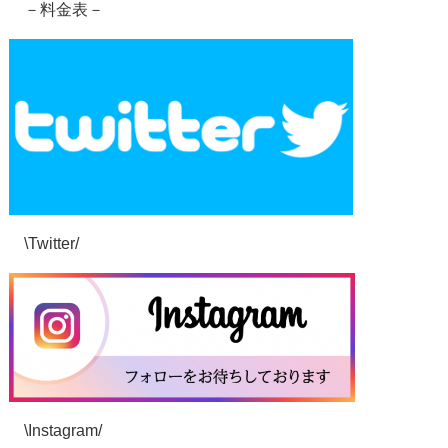
－料金表－
\Twitter/
\Instagram/