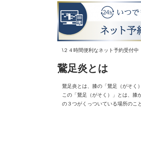
\２４時間便利なネット予約受付中！
鵞足炎とは
鵞足炎とは、膝の「鵞足（がそく
この「鵞足（がそく）」とは、膝
の３つがくっついている場所のこ