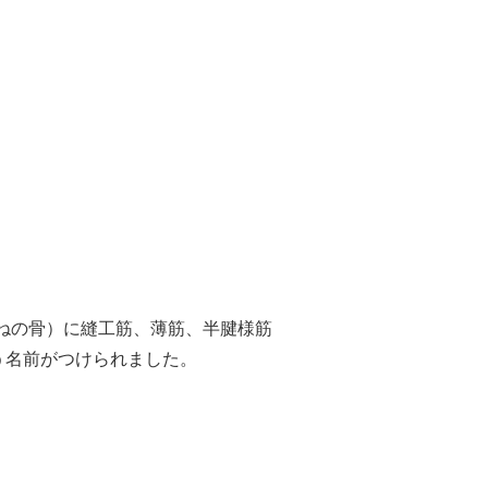
ねの骨）に縫工筋、薄筋、半腱様筋
う名前がつけられました。