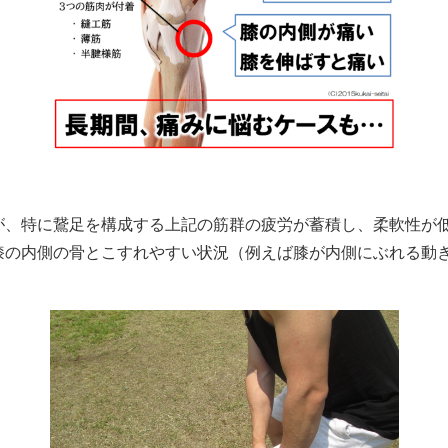
が、特に鵞足を構成する上記の筋群の疲労が蓄積し、柔軟性が
膝の内側の骨とこすれやすい状況（例えば膝が内側にぶれる動
。