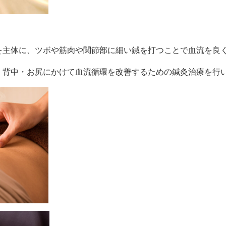
を主体に、ツボや筋肉や関節部に細い鍼を打つことで血流を良
・背中・お尻にかけて血流循環を改善するための鍼灸治療を行