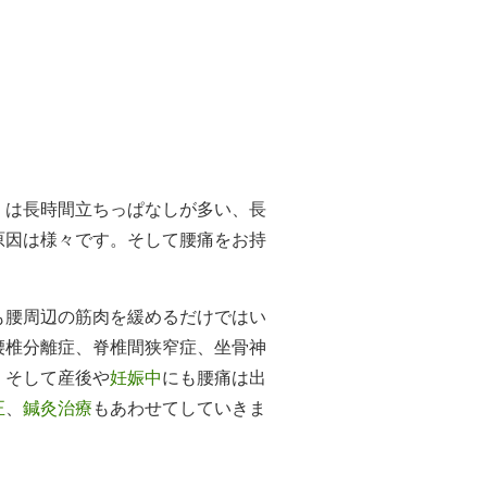
くは長時間立ちっぱなしが多い、長
原因は様々です。そして腰痛をお持
も腰周辺の筋肉を緩めるだけではい
腰椎分離症、脊椎間狭窄症、坐骨神
。そして産後や
妊娠中
にも腰痛は出
正
、
鍼灸治療
もあわせてしていきま