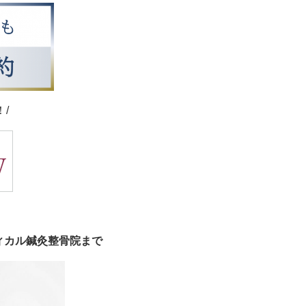
/
ィカル鍼灸整骨院まで