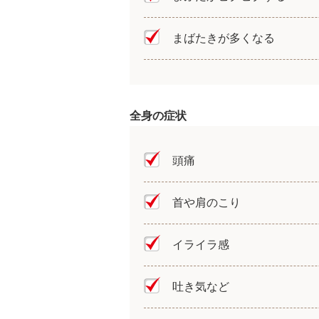
まばたきが多くなる
全身の症状
頭痛
首や肩のこり
イライラ感
吐き気など