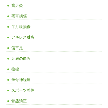
鵞足炎
靭帯損傷
半月板損傷
アキレス腱炎
偏平足
足底の痛み
捻挫
坐骨神経痛
スポーツ整体
骨盤矯正