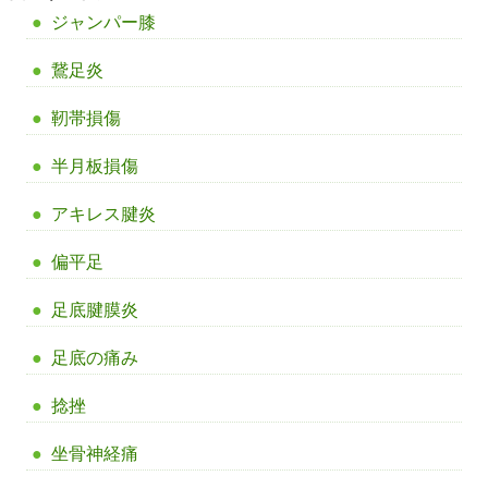
ジャンパー膝
鵞足炎
靭帯損傷
半月板損傷
アキレス腱炎
偏平足
足底腱膜炎
足底の痛み
捻挫
坐骨神経痛