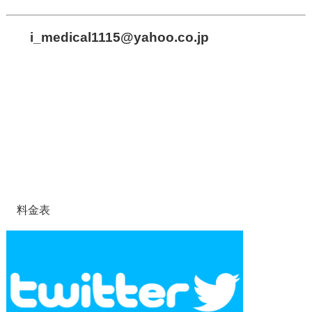
i_medical1115
@yahoo.co.jp
料金表