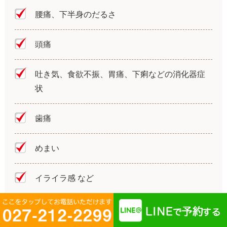
腰痛、下半身のだるさ
頭痛
吐き気、食欲不振、胃痛、下痢などの消化器症
状
歯痛
めまい
イライラ感 など