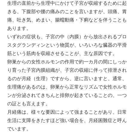
生理の直前から生理中にかけて子宮が収縮するために起
きる、下腹部や腰の痛みのことを言いますが、頭痛、胃
痛、吐き気、めまい、腸蠕動痛・下痢などを伴うことも
あります。
いずれの症状も、子宮の中（内膜）から放出されるプロ
スタグランディンという物質が、いろいろな臓器の平滑
筋という筋肉を収縮させることが、主な原因です。
卵巣からの女性ホルモンの作用で約一カ月の間にしっか
り育った子宮内膜組織が、子宮の収縮に伴って排泄され
るのが月経（生理）ですから、逆に言いますと、通常、
生理痛があるのは、卵巣から正常なリズムで女性ホルモ
ンが分泌されてきちんと排卵が起きていることの、一つ
の証とも言えます。
月経痛は、様々な要因によって強まることがあり、日常
生活に支障をきたすほど強い場合を、月経困難症と呼ん
でいます。