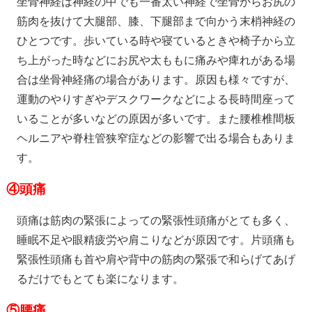
坐骨神経は神経の中でも一番太い神経で坐骨からお尻の
筋肉を抜けて大腿部、膝、下腿部まで向かう末梢神経の
ひとつです。歩いている時や寝ているときや椅子から立
ち上がった時などにお尻や太ももに痛みや痺れがある場
合は坐骨神経痛の場合があります。原因も様々ですが、
運動のやりすぎやデスクワークなどによる長時間座って
いることが多いなどの原因が多いです。また腰椎椎間板
ヘルニアや脊柱管狭窄症などの影響で出る場合もありま
す。
④
頭痛
頭痛は筋肉の緊張によっての緊張性頭痛がとても多く、
睡眠不足や眼精疲労や肩こりなどが原因です。片頭痛も
緊張性頭痛も首や肩や背中の筋肉の緊張で和らげてあげ
るだけでもとても楽になります。
⑤
腰痛