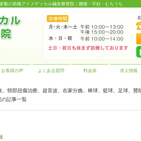
実績多数の前橋アイメディカル鍼灸整骨院｜腰痛・不妊・むちうち
お客様の声
よくある質問
料金表
求人情報
故、頸部扭傷治療、超音波、在家分娩、棒球、籃球、足球、贊助
院の記事一覧
状