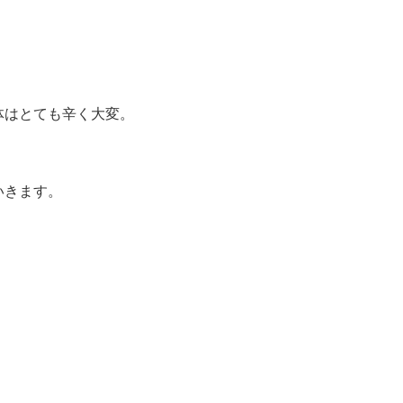
体はとても辛く大変。
いきます。