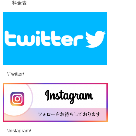
－料金表－
\Twitter/
\Instagram/