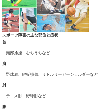
スポーツ障害の主な部位と症状
首
頸部捻挫、むちうちなど
肩
野球肩、腱板損傷、
リトルリーガーショルダーなど
肘
テニス肘、野球肘など
膝