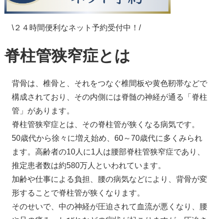
\２４時間便利なネット予約受付中！/
脊柱管狭窄症とは
背骨は、椎骨と、それをつなぐ椎間板や黄色靭帯などで
構成されており、その内側には脊髄の神経が通る「脊柱
管」があります。
脊柱管狭窄症とは、その脊柱管が狭くなる病気です。
50歳代から徐々に増え始め、60～70歳代に多くみられ
ます。高齢者の10人に1人は腰部脊柱管狭窄症であり、
推定患者数は約580万人といわれています。
加齢や仕事による負担、腰の病気などにより、背骨が変
形することで脊柱管が狭くなります。
そのせいで、中の神経が圧迫されて血流が悪くなり、腰