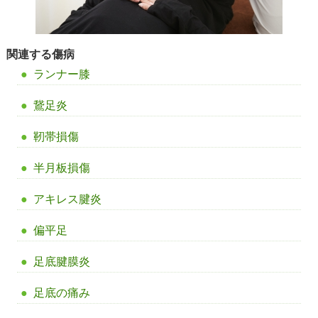
関連する傷病
ランナー膝
鵞足炎
靭帯損傷
半月板損傷
アキレス腱炎
偏平足
足底腱膜炎
足底の痛み