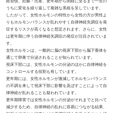
経習慣、妊娠・出産、更年期から閉経に至るまで一生の
うちに変化を繰り返して複雑な系統を呈しています。
したがって、女性ホルモンの特性から女性の方が男性よ
りもホルモンバランスが乱れやすく自律神経失調症を発
症するリスクが高くなると想定されます。さらに、女性
は更年期に伴う自律神経失調症の発症が注目されていま
す。
女性ホルモンは、一般的に脳の視床下部から脳下垂体を
通じて卵巣で分泌されることが知られています。
視床下部には、女性ホルモンの分泌のほかに自律神経を
コントロールする役割も有しています。
更年期には、女性ホルモンが激減してホルモンバランス
の不調を来して視床下部に影響を及ぼすことによって自
律神経が乱れることも疑われています。
更年期障害では女性ホルモンの分泌がそれまでと比べて
減少するため、自律神経の乱れに容易につながる結果、