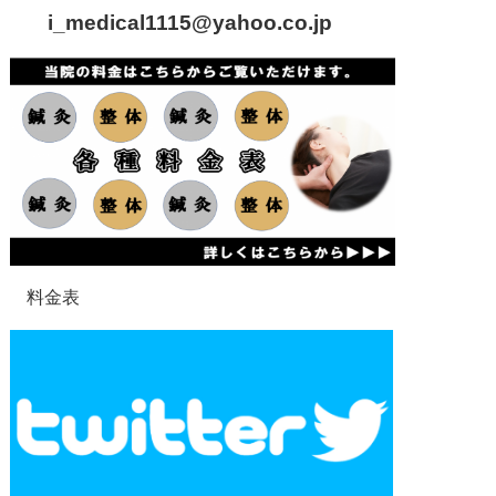
i_medical1115
@yahoo.co.jp
料金表