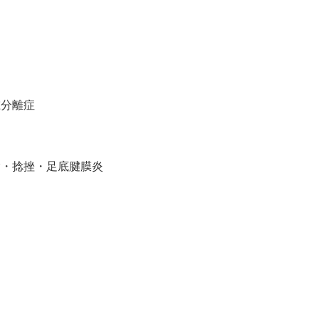
椎分離症
指・捻挫・足底腱膜炎