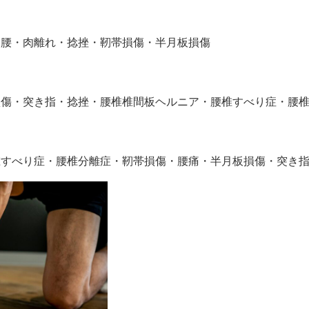
り腰・肉離れ・捻挫・靭帯損傷・半月板損傷
損傷・突き指・捻挫・腰椎椎間板ヘルニア・腰椎すべり症・腰
椎すべり症・腰椎分離症・靭帯損傷・腰痛・半月板損傷・突き