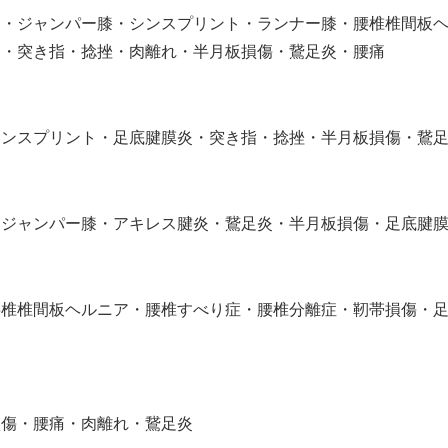
ト・ジャンパー膝・シンスプリント・ランナー膝・腰椎椎間板
炎・突き指・捻挫・肉離れ・半月板損傷・鵞足炎・腰痛
シンスプリント・足底腱膜炎・突き指・捻挫・半月板損傷・鵞
・ジャンパー膝・アキレス腱炎・鵞足炎・半月板損傷・足底腱
腰椎椎間板ヘルニア・腰椎すべり症・腰椎分離症・靭帯損傷・
損傷・腰痛・肉離れ・鵞足炎