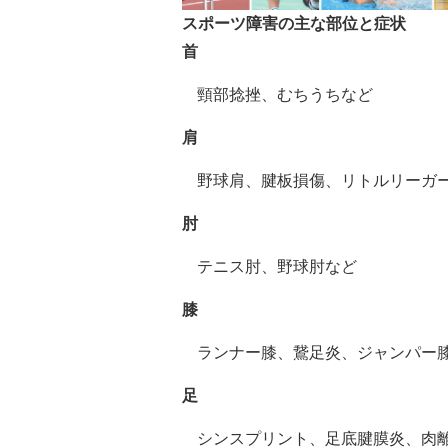
スポーツ障害の主な部位と症状
首
頸部捻挫、むちうちなど
肩
野球肩、腱板損傷、
リトルリーガ
肘
テニス肘、野球肘など
膝
ランナー膝、鵞足炎、ジャンパー
足
シンスプリント、足底腱膜炎、肉