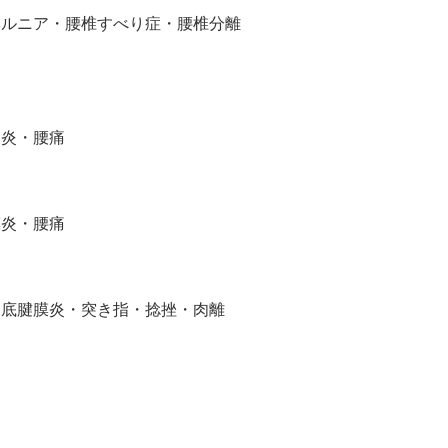
ヘルニア・腰椎すべり症・腰椎分離
足炎・腰痛
膜炎・腰痛
足底腱膜炎・突き指・捻挫・肉離