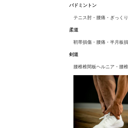
バドミントン
テニス肘・腰痛・ぎっく
柔道
靭帯損傷・腰痛・半月板
剣道
腰椎椎間板ヘルニア・腰