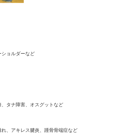
ーショルダーなど
膝、タナ障害、オスグットなど
離れ、アキレス腱炎、
踵骨骨端症など