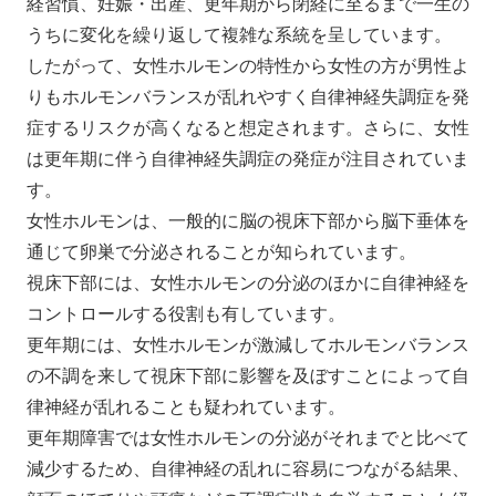
経習慣、妊娠・出産、更年期から閉経に至るまで一生の
うちに変化を繰り返して複雑な系統を呈しています。
したがって、女性ホルモンの特性から女性の方が男性よ
りもホルモンバランスが乱れやすく自律神経失調症を発
症するリスクが高くなると想定されます。さらに、女性
は更年期に伴う自律神経失調症の発症が注目されていま
す。
女性ホルモンは、一般的に脳の視床下部から脳下垂体を
通じて卵巣で分泌されることが知られています。
視床下部には、女性ホルモンの分泌のほかに自律神経を
コントロールする役割も有しています。
更年期には、女性ホルモンが激減してホルモンバランス
の不調を来して視床下部に影響を及ぼすことによって自
律神経が乱れることも疑われています。
更年期障害では女性ホルモンの分泌がそれまでと比べて
減少するため、自律神経の乱れに容易につながる結果、