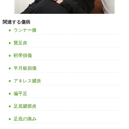
関連する傷病
ランナー膝
鵞足炎
靭帯損傷
半月板損傷
アキレス腱炎
偏平足
足底腱膜炎
足底の痛み