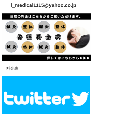
i_medical1115
@yahoo.co.jp
料金表