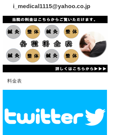
i_medical1115
@yahoo.co.jp
料金表