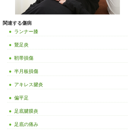
関連する傷病
ランナー膝
鵞足炎
靭帯損傷
半月板損傷
アキレス腱炎
偏平足
足底腱膜炎
足底の痛み