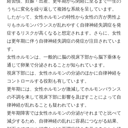
経習慣、妊娠・出産、更年期から閉経に至るまで一生の
うちに変化を繰り返して複雑な系統を呈しています。
したがって、女性ホルモンの特性から女性の方が男性よ
りもホルモンバランスが乱れやすく自律神経失調症を発
症するリスクが高くなると想定されます。さらに、女性
は更年期に伴う自律神経失調症の発症が注目されていま
す。
女性ホルモンは、一般的に脳の視床下部から脳下垂体を
通じて卵巣で分泌されることが知られています。
視床下部には、女性ホルモンの分泌のほかに自律神経を
コントロールする役割も有しています。
更年期には、女性ホルモンが激減してホルモンバランス
の不調を来して視床下部に影響を及ぼすことによって自
律神経が乱れることも疑われています。
更年期障害では女性ホルモンの分泌がそれまでと比べて
減少するため、自律神経の乱れに容易につながる結果、