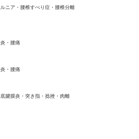
ヘルニア・腰椎すべり症・腰椎分離
足炎・腰痛
膜炎・腰痛
足底腱膜炎・突き指・捻挫・肉離