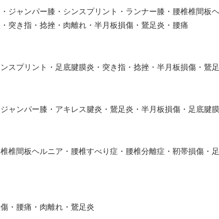
ト・ジャンパー膝・シンスプリント・ランナー膝・腰椎椎間板
炎・突き指・捻挫・肉離れ・半月板損傷・鵞足炎・腰痛
シンスプリント・足底腱膜炎・突き指・捻挫・半月板損傷・鵞
・ジャンパー膝・アキレス腱炎・鵞足炎・半月板損傷・足底腱
腰椎椎間板ヘルニア・腰椎すべり症・腰椎分離症・靭帯損傷・
損傷・腰痛・肉離れ・鵞足炎