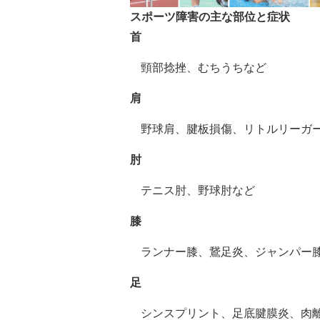
スポーツ障害の主な部位と症状
首
頸部捻挫、むちうちなど
肩
野球肩、腱板損傷、
リトルリーガ
肘
テニス肘、野球肘など
膝
ランナー膝、鵞足炎、ジャンパー
足
シンスプリント、足底腱膜炎、肉