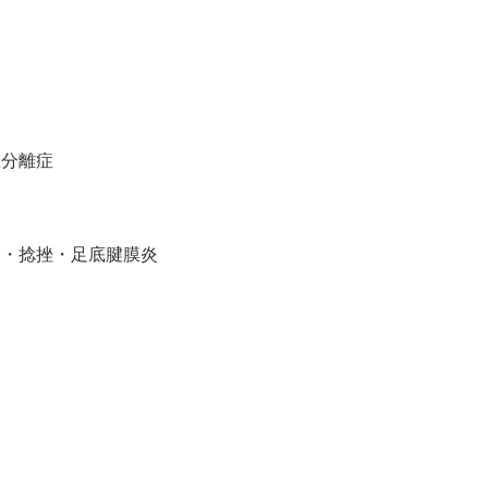
椎分離症
指・捻挫・足底腱膜炎