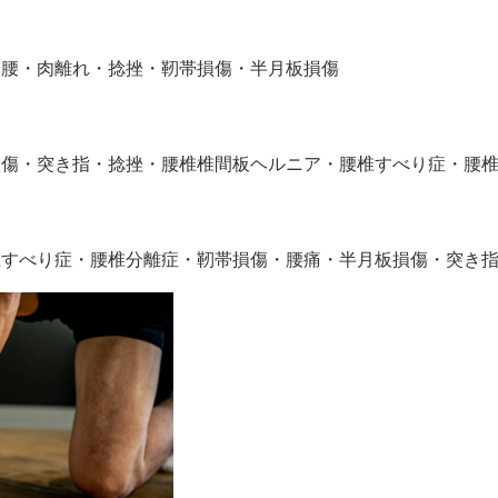
り腰・肉離れ・捻挫・靭帯損傷・半月板損傷
損傷・突き指・捻挫・腰椎椎間板ヘルニア・腰椎すべり症・腰
椎すべり症・腰椎分離症・靭帯損傷・腰痛・半月板損傷・突き