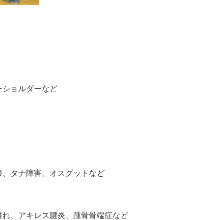
ーショルダーなど
膝、タナ障害、オスグットなど
離れ、アキレス腱炎、
踵骨骨端症など