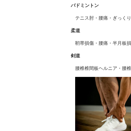
バドミントン
テニス肘・腰痛・ぎっく
柔道
靭帯損傷・腰痛・半月板
剣道
腰椎椎間板ヘルニア・腰