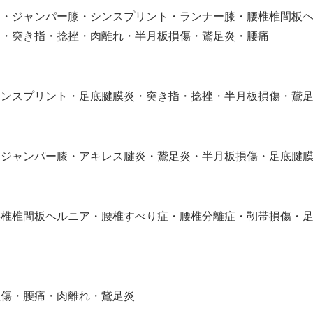
ト・ジャンパー膝・シンスプリント・ランナー膝・腰椎椎間板
炎・突き指・捻挫・肉離れ・半月板損傷・鵞足炎・腰痛
シンスプリント・足底腱膜炎・突き指・捻挫・半月板損傷・鵞
・ジャンパー膝・アキレス腱炎・鵞足炎・半月板損傷・足底腱
腰椎椎間板ヘルニア・腰椎すべり症・腰椎分離症・靭帯損傷・
損傷・腰痛・肉離れ・鵞足炎