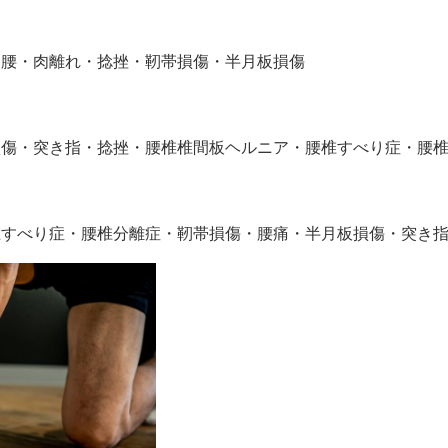
り腰・肉離れ・捻挫・靭帯損傷・半月板損傷
損傷・突き指・捻挫・腰椎椎間板ヘルニア・腰椎すべり症・腰
椎すべり症・腰椎分離症・靭帯損傷・腰痛・半月板損傷・突き