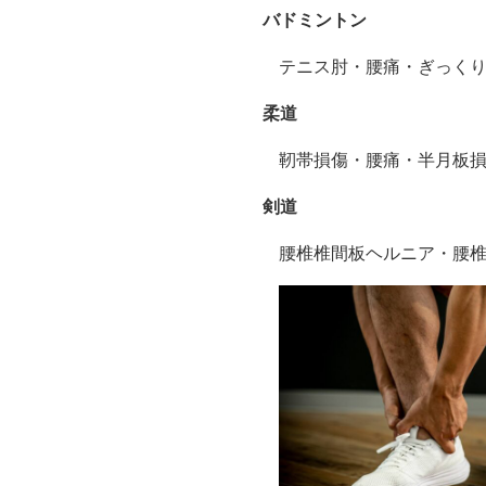
バドミントン
テニス肘・腰痛・ぎっく
柔道
靭帯損傷・腰痛・半月板
剣道
腰椎椎間板ヘルニア・腰