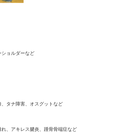
ーショルダーなど
膝、タナ障害、オスグットなど
離れ、アキレス腱炎、
踵骨骨端症など