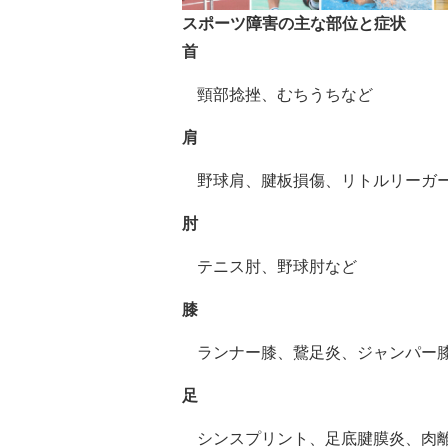
スポーツ障害の主な部位と症状
首
頸部捻挫、むちうちなど
肩
野球肩、腱板損傷、
リトルリーガ
肘
テニス肘、野球肘など
膝
ランナー膝、鵞足炎、ジャンパー
足
シンスプリント、足底腱膜炎、肉