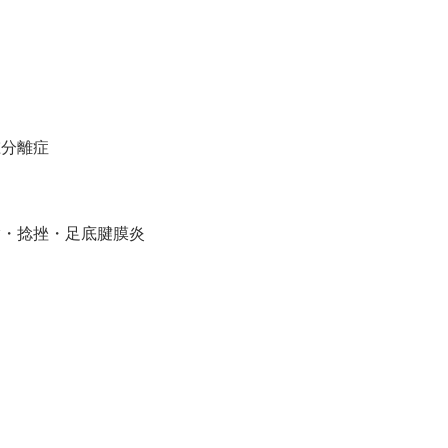
椎分離症
指・捻挫・足底腱膜炎