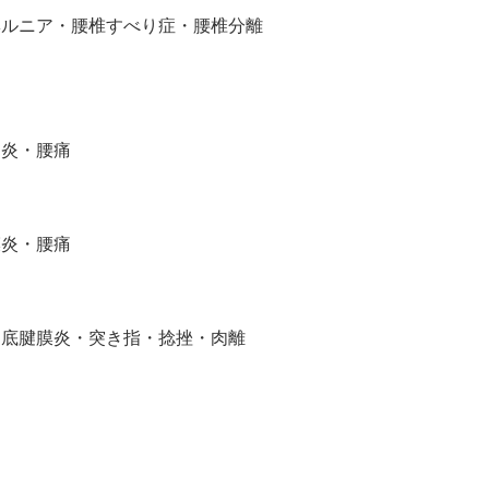
ヘルニア・腰椎すべり症・腰椎分離
足炎・腰痛
膜炎・腰痛
足底腱膜炎・突き指・捻挫・肉離