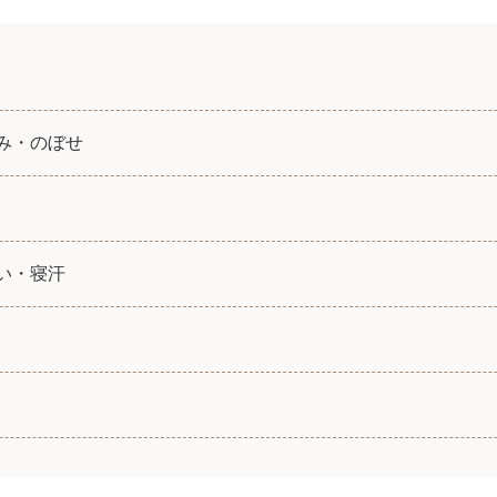
み・のぼせ
い・寝汗