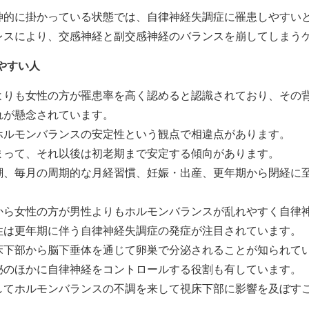
神的に掛かっている状態では、自律神経失調症に罹患しやすい
レスにより、交感神経と副交感神経のバランスを崩してしまう
やすい人
よりも女性の方が罹患率を高く認めると認識されており、その
れが懸念されています。
ホルモンバランスの安定性という観点で相違点があります。
まって、それ以後は初老期まで安定する傾向があります。
潮、毎月の周期的な月経習慣、妊娠・出産、更年期から閉経に
から女性の方が男性よりもホルモンバランスが乱れやすく自律
性は更年期に伴う自律神経失調症の発症が注目されています。
床下部から脳下垂体を通じて卵巣で分泌されることが知られて
泌のほかに自律神経をコントロールする役割も有しています。
してホルモンバランスの不調を来して視床下部に影響を及ぼす