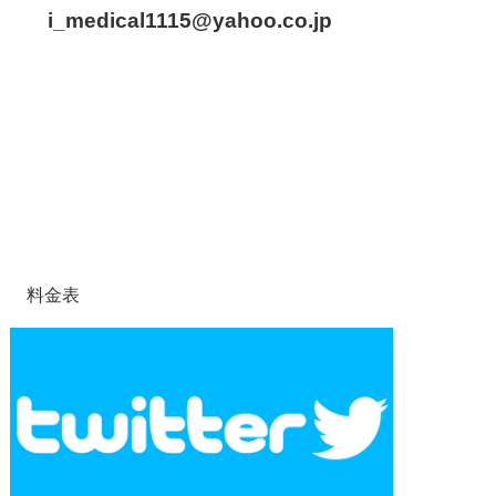
i_medical1115
@yahoo.co.jp
料金表