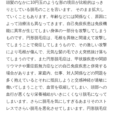
頭髪のなかに10円玉のような形の境目が比較的はっき
りとしている脱毛のことを言います。 そのまま拡大し
ていくこともあります。年齢などには関係なく、原因に
よって治療法も異なってきます。自己免疫疾患は免疫機
能に異常が生じてしまい身体の一部分を攻撃してしまう
ものです。円形脱毛症は、毛根を異物と間違えて攻撃し
てしまうことで発症してしまうもので、その激しい攻撃
により毛根が傷んで、元気な髪の毛でさえ突然抜け落ち
てしまうのです。また円形脱毛症は、甲状腺疾患や関節
リウマチや重症筋無力症などの自己免疫疾患と併発する
場合があります。家庭内、仕事、対人関係などの問題を
多く抱えているとそれに抵抗しようと交感神経が過敏に
働いてしまうことで、血管を収縮してしまい、頭部への
血行が悪くなり栄養補給がいきにくくなり脱毛になって
しまいます。さらに脱毛を気にしすぎるあまりそのスト
レスでさらい脱毛を悪化させてしまいます。円形脱毛症