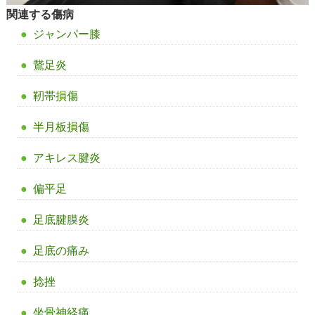
関連する傷病
ジャンパー膝
鵞足炎
靭帯損傷
半月板損傷
アキレス腱炎
偏平足
足底腱膜炎
足底の痛み
捻挫
坐骨神経痛