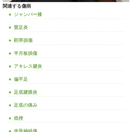
関連する傷病
ジャンパー膝
鵞足炎
靭帯損傷
半月板損傷
アキレス腱炎
偏平足
足底腱膜炎
足底の痛み
捻挫
坐骨神経痛