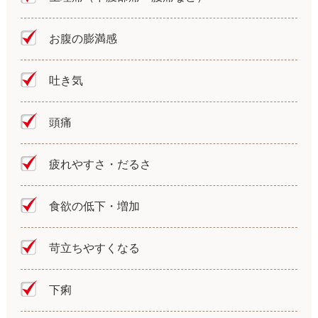
お腹の膨満感
吐き気
頭痛
疲れやすさ・だるさ
食欲の低下・増加
苛立ちやすくなる
下痢