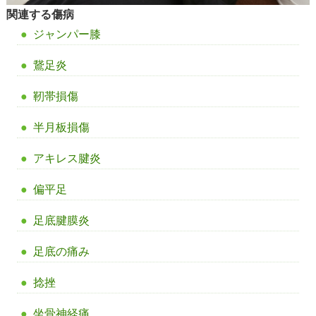
関連する傷病
ジャンパー膝
鵞足炎
靭帯損傷
半月板損傷
アキレス腱炎
偏平足
足底腱膜炎
足底の痛み
捻挫
坐骨神経痛