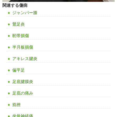
関連する傷病
ジャンパー膝
鵞足炎
靭帯損傷
半月板損傷
アキレス腱炎
偏平足
足底腱膜炎
足底の痛み
捻挫
坐骨神経痛