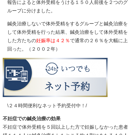
報告によると体外受精をうける１５０人前後を２つのグ
ループに分けました。
鍼灸治療しないで体外受精をするグループと鍼灸治療を
して体外受精を行った結果、鍼灸治療をして体外受精を
した方たちの
妊娠率は４２％
で通常の２６％を大幅に上
回った。（２００２年）
\２４時間便利なネット予約受付中！/
不妊症での鍼灸治療の効果
不妊症で体外受精を５回以上した方で妊娠しなかった患者