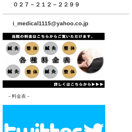
０２７－２１２－２２９９
i_medical1115
@yahoo.co.jp
－料金表－