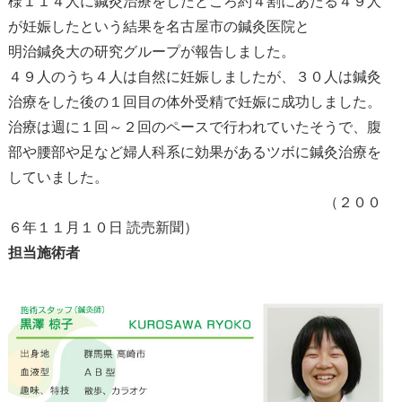
様１１４人に鍼灸治療をしたところ約４割にあたる４９人
が妊娠したという結果を名古屋市の鍼灸医院と
明治鍼灸大の研究グループが報告しました。
４９人のうち４人は自然に妊娠しましたが、３０人は鍼灸
治療をした後の１回目の体外受精で妊娠に成功しました。
治療は週に１回～２回のペースで行われていたそうで、腹
部や腰部や足など婦人科系に効果があるツボに鍼灸治療を
していました。
（２００
６年１１月１０日 読売新聞）
担当施術者