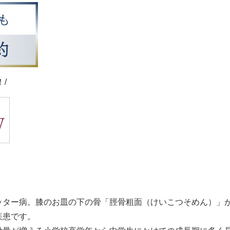
/
ッター病。膝のお皿の下の骨「脛骨粗面（けいこつそめん）」
疾患です。