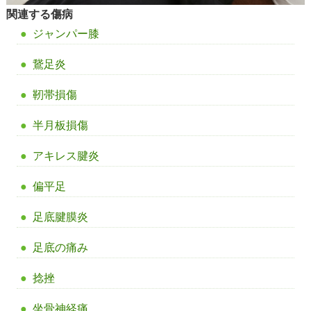
関連する傷病
ジャンパー膝
鵞足炎
靭帯損傷
半月板損傷
アキレス腱炎
偏平足
足底腱膜炎
足底の痛み
捻挫
坐骨神経痛