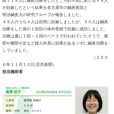
様１１４人に鍼灸治療をしたところ約４割にあたる４９人
が妊娠したという結果を名古屋市の鍼灸医院と
明治鍼灸大の研究グループが報告しました。
４９人のうち４人は自然に妊娠しましたが、３０人は鍼灸
治療をした後の１回目の体外受精で妊娠に成功しました。
治療は週に１回～２回のペースで行われていたそうで、腹
部や腰部や足など婦人科系に効果があるツボに鍼灸治療を
していました。
（２００
６年１１月１０日 読売新聞）
担当施術者