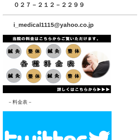
０２７－２１２－２２９９
i_medical1115
@yahoo.co.jp
－料金表－