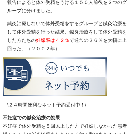
報告によると体外受精をうける１５０人前後を２つのグ
ループに分けました。
鍼灸治療しないで体外受精をするグループと鍼灸治療を
して体外受精を行った結果、鍼灸治療をして体外受精を
した方たちの
妊娠率は４２％
で通常の２６％を大幅に上
回った。（２００２年）
\２４時間便利なネット予約受付中！/
不妊症での鍼灸治療の効果
不妊症で体外受精を５回以上した方で妊娠しなかった患者